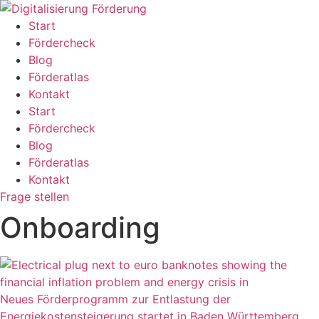
Zum
Inhalt
Start
wechseln
Fördercheck
Blog
Förderatlas
Kontakt
Start
Fördercheck
Blog
Förderatlas
Kontakt
Frage stellen
Onboarding
Neues Förderprogramm zur Entlastung der
Energiekostensteigerung startet in Baden Württemberg