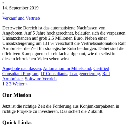
•
14. September 2019
•
Verkauf und Vertrieb
Der zweite Bereich ist das automatisierte Nachfassen von
Angeboten. Auf 5 Jahre hochgerechnet, belaufen sich die verpassten
Umsatzchancen auf grob 2,5 Millionen Euro. Neben einer
Umsatzsteigerung um 131 % verschafft die Vertriebsautomation Ralf
Armbrüster die Zeit für strategische Entscheidungen. Dabei sind die
effektiven Kampagnen sehr einfach aufgebaut, wie du selbst in
diesem lehrreichen Video sehen wirst.
Angebote nachfassen
,
Automation im Mittelstand
,
Certified
Consultant Program
,
IT Consultants
,
Leadgenerierung
,
Ralf
Armbrüster
,
Software Vertrieb
1
2
3
Weiter »
Our Mission
Jetzt ist die richtige Zeit die Förderung aus Konjunkturpaketen in
richtige Projekte zu investieren. Das sichert die Zukunft.
Quick Links